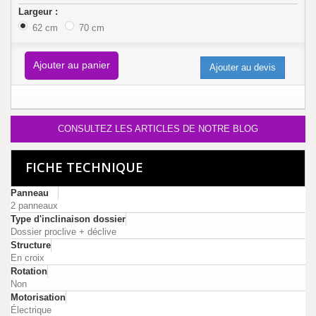
Largeur :
62 cm
70 cm
Ajouter au panier
Ajouter au devis
CONSULTEZ LES ARTICLES DE NOTRE BLOG
FICHE TECHNIQUE
Panneau
2 panneaux
Type d'inclinaison dossier
Dossier proclive + déclive
Structure
En croix
Rotation
Non
Motorisation
Électrique