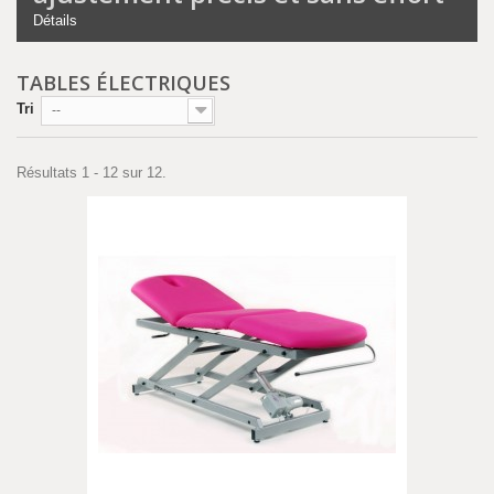
Détails
Contrairement aux tables fixes ou hydrauliques, les
tables
électriques à 3 panneaux
permettent d’ajuster leur hauteur et
l’inclinaison des sections à l’aide d’un
moteur silencieux
. Cette
TABLES ÉLECTRIQUES
fonctionnalité offre de nombreux avantages :
Tri
--
Modification rapide de la position du patient
, sans
interruption du soin.
Dossier inclinable
pour adapter la posture aux différents
Résultats 1 - 12 sur 12.
traitements.
Repose-jambes ajustable
, favorisant une prise en charge
confortable pour les soins podologiques et les manipulations
en kinésithérapie.
Commande intuitive par télécommande ou pédale
,
facilitant l’utilisation au quotidien.
Ce réglage motorisé permet
d’économiser les efforts physiques
du praticien
, tout en garantissant une précision accrue pour
adapter la table aux besoins spécifiques de chaque patient.
Un confort supérieur pour le
patient et le praticien
Les
tables électriques 3 panneaux avec articulation centrale
sont conçues pour offrir un
maintien ergonomique optimal
et