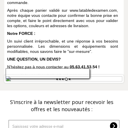
commande.
Après chaque panier validé sur www.latabledexamen.com,
notre équipe vous contacte pour confirmer la bonne prise en
compte, et faire le point directement avec vous pour valider
les options, couleurs et adresses de livraison.
Notre
FORCE
:
Un suivi client irréprochable, et une réponse à vos besoins
personnalisée. Les dimensions et équipements sont
modifiables, nous savons faire le "sur-mesure".
UNE QUESTION, UN DEVIS?
N'hésitez pas à nous contacter au
05.63.41.53.54 !
Achetez le fauteuil idéal en tant que proctologue
1
2
3
4
5
S’inscrire à la newsletter pour recevoir les
offres et les nouveautés :