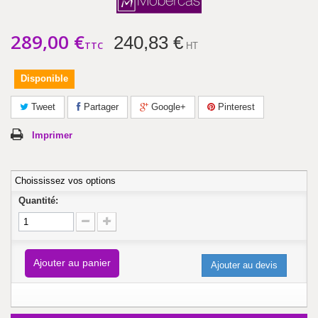
289,00 €
240,83 €
TTC
HT
Disponible
Tweet
Partager
Google+
Pinterest
Imprimer
Choississez vos options
Quantité:
Ajouter au panier
Ajouter au devis