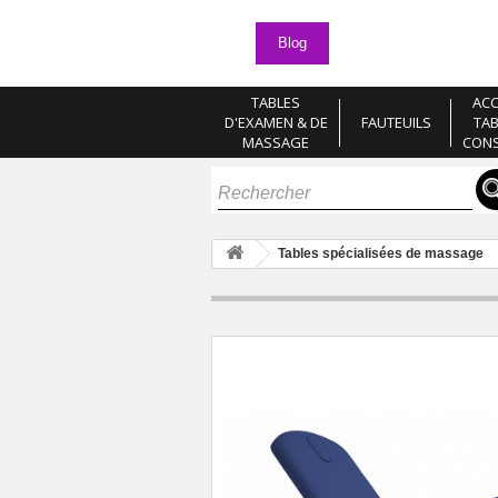
Blog
TABLES
ACC
D'EXAMEN & DE
FAUTEUILS
TA
MASSAGE
CON
Tables spécialisées de massage