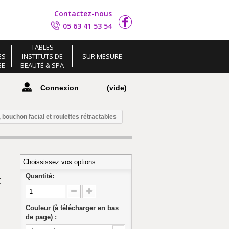
Contactez-nous
05 63 41 53 54
TABLES
ES
INSTITUTS DE
SUR MESURE
GE
BEAUTÉ & SPA
Connexion
(vide)
bouchon facial et roulettes rétractables
Choississez vos options
Quantité:
c
Couleur (à télécharger en bas
de page) :