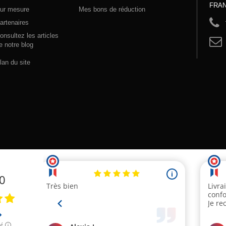
FRA
ur mesure
Mes bons de réduction
artenaires
onsultez les articles
e notre blog
lan du site