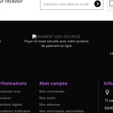
ur recevoir
:
e
Payer en toute sécurité avec notre système
de paiement en ligne
14
Informations
Mon compte
Info
ontactez-nous
Mes commandes
ivraison
Mes avoirs
71 ru
entions légales
Mes adresses
8114
onditions d'utilisation
Mes informations personnelles