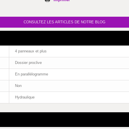
CONSULTEZ LES ARTICLES DE NOTRE BLOG
4 panneaux et plus
Dossier proclive
En parallélogramme
Non
Hydraulique