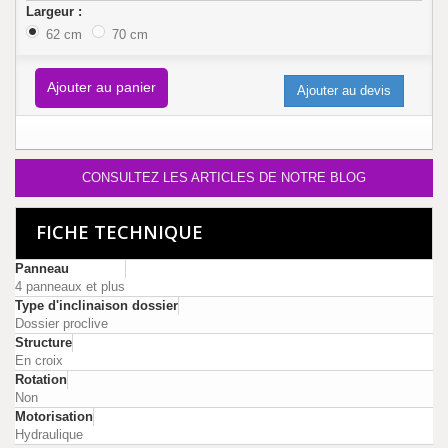
Largeur :
62 cm
70 cm
Ajouter au panier
Ajouter au devis
CONSULTEZ LES ARTICLES DE NOTRE BLOG
FICHE TECHNIQUE
Panneau
4 panneaux et plus
Type d'inclinaison dossier
Dossier proclive
Structure
En croix
Rotation
Non
Motorisation
Hydraulique