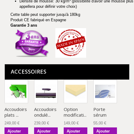
Densité de mousse: 30 kg/m³ (possibilité d'avoir une mousse plus
appellera pour définir votre choix)
Cette table peut supporter jusqu'à 180kg
Produit CE fabriqué en Espagne
Garantie 3 ans
ACCESSOIRES
Accoudoirs
Accoudoirs
Option
Porte
plats ...
ondulé...
modificati...
sérum
249,00 €
239,00 €
149,00 €
55,00 €
Ajouter
Ajouter
Ajouter
Ajouter