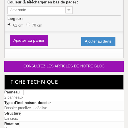
Couleur (à télécharger en bas de page) :
Amazonie
Largeur :
62 cm
70 cm
Ajouter au panier
Ajouter au devis
CONSULTEZ LES ARTICLES DE NOTRE BLOG
FICHE TECHNIQUE
Panneau
2 panneaux
Type d'inclinaison dossier
Dossier proclive + déclive
Structure
En croix
Rotation